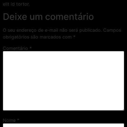
elit id tortor.
Deixe um comentário
O seu endereço de e-mail não será publicado.
Campos
obrigatórios são marcados com
*
Comentário
*
Nome
*