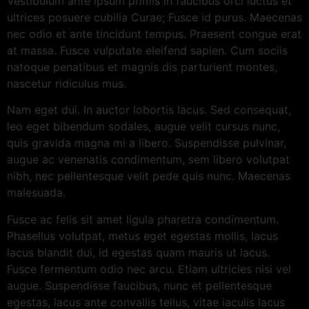
Vestibulum ante ipsum primis in faucibus orci luctus et
ultrices posuere cubilia Curae; Fusce id purus. Maecenas
nec odio et ante tincidunt tempus. Praesent congue erat
at massa. Fusce vulputate eleifend sapien. Cum sociis
natoque penatibus et magnis dis parturient montes,
nascetur ridiculus mus.
Nam eget dui. In auctor lobortis lacus. Sed consequat,
leo eget bibendum sodales, augue velit cursus nunc,
quis gravida magna mi a libero. Suspendisse pulvinar,
augue ac venenatis condimentum, sem libero volutpat
nibh, nec pellentesque velit pede quis nunc. Maecenas
malesuada.
Fusce ac felis sit amet ligula pharetra condimentum.
Phasellus volutpat, metus eget egestas mollis, lacus
lacus blandit dui, id egestas quam mauris ut lacus.
Fusce fermentum odio nec arcu. Etiam ultricies nisi vel
augue. Suspendisse faucibus, nunc et pellentesque
egestas, lacus ante convallis tellus, vitae iaculis lacus